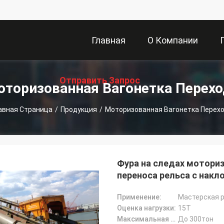
Главная
О Компании
Отправить Запрос
Страница
оторизованная Вагонетка Перехо
авная Страница
/
Продукция
/
Моторизованная Вагонетка Перех
Фура на следах мотори
переноса рельса с накл
Применение:
Мастерская р
Оценка нагрузки:
15T
Максимальная емкость:
До 300тон