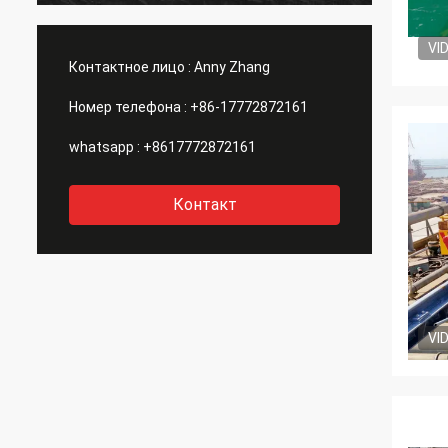
консервная банка идет хорошо и
детал
предположитесь к следующему
фабри
VI
чудесному сотрудничеству с вами!
сдела
Контактное лицо :
Anny Zhang
Номер телефона :
+86-17772872161
whatsapp :
+8617772872161
Контакт
VI