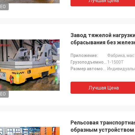
Лучшая Цена
DEO
Завод тяжелой нагрузк
сбрасывания без желе
Приложение:
Фабрика, мас
Грузоподъемность:
1-1500T
Размер автомобиля:
Индивидуаль
Лучшая Цена
DEO
Рельсовая транспортная
образным устройством 