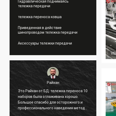
Гидравлическая поднимаясь
тележка передачи
тележка переноса ковша
Приведенная в действие
шинопроводом тележка передачи
Аксессуары тележки передачи
VI
Райхан
Это Райхан от БД. тележка переноса 10
Хи, мо
наборов была отлаживана хорошо.
посет
Большое спасибо для осторожного и
годе,
профессионального наведения метода
двинул
в нашу фабрику. Понадейтесь что все
много 