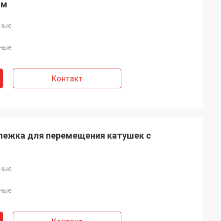
ом
ные
ные
Контакт
ележка для перемещения катушек с
ные
ные