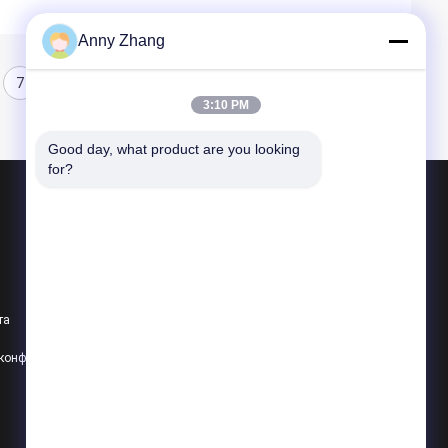
Anny Zhang
7
8
3:10 PM
Good day, what product are you looking 
for?
Продукция
тележка переноса батареи
траклесс тележка передачи
та
тележка переноса рельса
политика конфиденциальности
Все категории