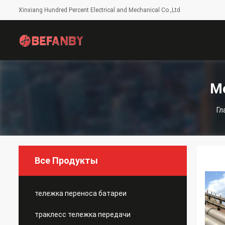
Xinxiang Hundred Percent Electrical and Mechanical Co.,Ltd
М
Гл
Все Продукты
тележка переноса батареи
траклесс тележка передачи