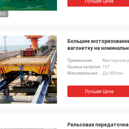
Лучшая Цена
ь начинал работать в нашей
ке, радостной для того чтобы
DEO
ть сотрудничество с вами.
Большие моторизованны
вагонетку на номинальн
Применение:
Мастерская р
Оценка нагрузки:
15T
Максимальная емкость:
До 300тон
Лучшая Цена
DEO
Рельсовая передаточная