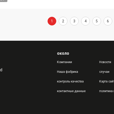
1
2
3
4
5
6
около
Компании
Новости
td
Наша фабрика
случаи
контроль качества
Карта сай
контактные данные