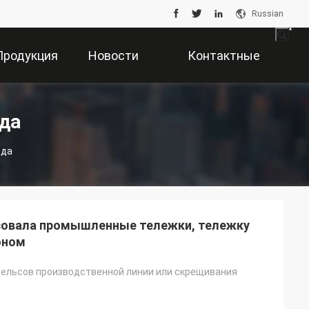
Russian
Продукция
Новости
Контактные
Данные
да
ода
зовала промышленные тележки, тележку
оном
ельсов производственной линии или скрещивания