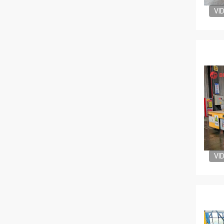
VI
VI