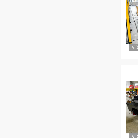
VI
VI