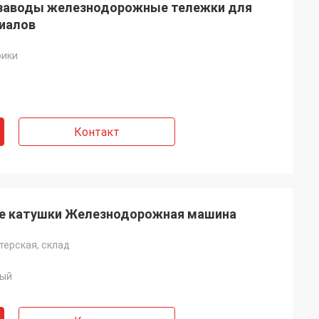
заводы железнодорожные тележки для
иалов
рики
Контакт
е катушки Железнодорожная машина
н
терская, склад
ания 5 звезд.
 клиентом 5
мый