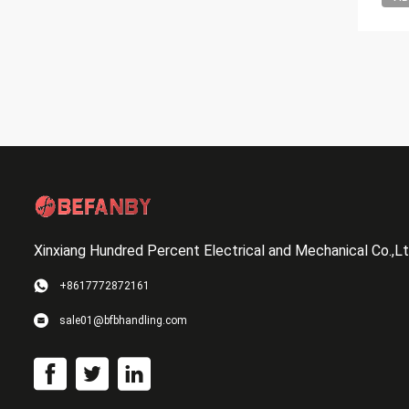
Xinxiang Hundred Percent Electrical and Mechanical Co.,L
+8617772872161
sale01@bfbhandling.com