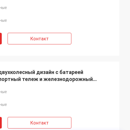
ные
ные
Контакт
двухколесный дизайн с батареей
портный тележ и железнодорожный
ные
ные
Контакт