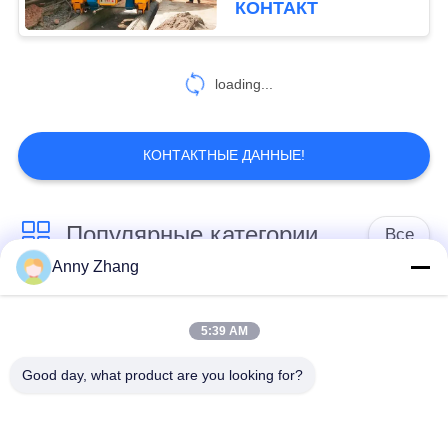
КОНТАКТ
40
тележка переноса
loading...
катушки
КОНТАКТНЫЕ ДАННЫЕ!
Популярные категории
Все
18
Anny Zhang
Тележка переноса
тележка переноса
траклесс тележка
прессформы
батареи
передачи
5:39 AM
Good day, what product are you looking for?
Корабль AGV
тележка переноса
автоматический
рельса
направленный