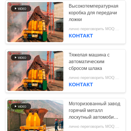
Высокотемпературная
коробка для передачи
119
ложки
Электрическая
лично переговорить MOQ:1 комплект
КОНТАКТ
тележка передачи
Тяжелая машина с
автоматическим
сбросом шлака
41
лично переговорить MOQ:1 SET
КОНТАКТ
Материальные
тележки передачи
Моторизованный завод
горячий металл
лоскутный автомобиль
на рельсах
лично переговорить MOQ:1 SET