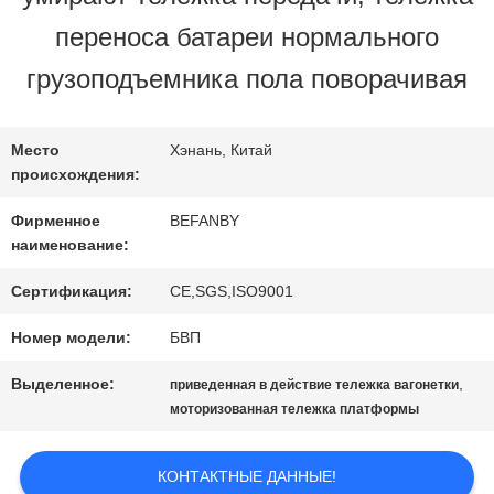
переноса батареи нормального
ПРОВЕРКА
грузоподъемника пола поворачивая
КАЧЕСТВА
Место
Хэнань, Китай
происхождения:
СВЯЖИТЕСЬ
Фирменное
BEFANBY
МЫ
наименование:
Сертификация:
CE,SGS,ISO9001
НОВОСТИ
Номер модели:
БВП
Выделенное:
,
приведенная в действие тележка вагонетки
СПРОСИТЕ
моторизованная тележка платформы
ЦИТАТУ
КОНТАКТНЫЕ ДАННЫЕ!