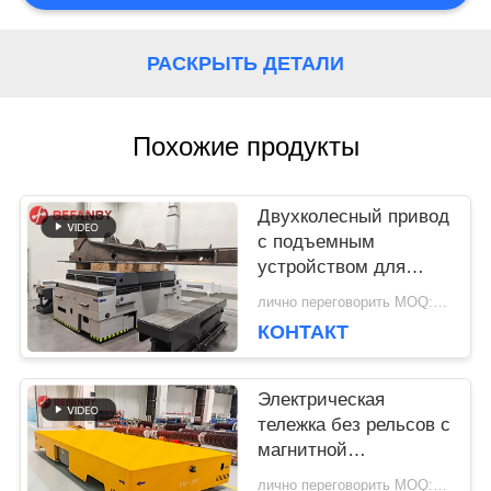
КАРТА
РАСКРЫТЬ ДЕТАЛИ
САЙТА
Похожие продукты
PRIVACY
Двухколесный привод
POLICY
с подъемным
устройством для
безрельсового
лично переговорить MOQ:1 комплект/комплексы
транспортного
КОНТАКТ
средства на заводе
Электрическая
тележка без рельсов с
магнитной
навигацией весом 20
лично переговорить MOQ:1 набор/наборы