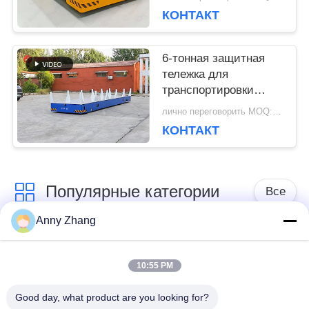
тонн
КОНТАКТ
6-тонная защитная
тележка для
транспортировки
материалов без
лично переговорить MOQ:1 набор/наборы
рельсов
КОНТАКТ
Популярные категории
Все
Anny Zhang
тележка переноса
траклесс тележка
батареи
передачи
10:55 PM
Good day, what product are you looking for?
Корабль AGV